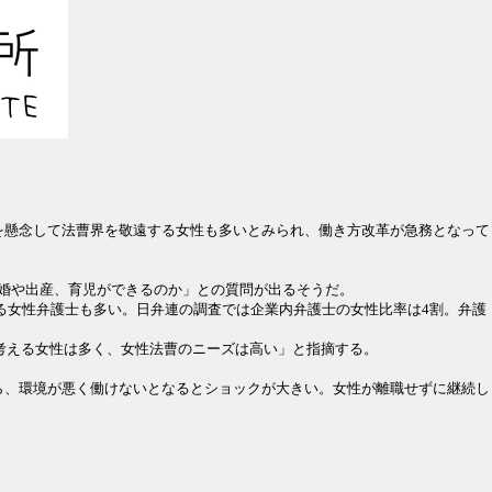
立を懸念して法曹界を敬遠する女性も多いとみられ、働き方改革が急務となって
婚や出産、育児ができるのか」との質問が出るそうだ。
る女性弁護士も多い。日弁連の調査では企業内弁護士の女性比率は4割。弁護
考える女性は多く、女性法曹のニーズは高い」と指摘する。
ら、環境が悪く働けないとなるとショックが大きい。女性が離職せずに継続し