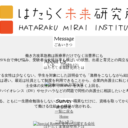
働き方改革急務は医療界だけでなく法曹界にも
始以来20％台で伸び悩み、受験者の女性比率も横ばいの状態。出産と育児との両
いる。（日経9-12）
する女性は少なくない。学生を対象にした説明会でも「激務をこなしながら結
は遅い。最近は社員として制度を利用できることから、企業内弁護士に転じ
士全体の女性比率（18.4%）を大きく上回る。
クバイオレンス（DV）やセクハラなどの問題で同性の弁護士に相談したいと
る。ともに一生懸命勉強をしないとなれない職業なだけに、資格を取ってか
て働ける仕組みの構築が急がれる。
一覧に戻る
Home
ごあいさつ
はたらく未来研究所とは