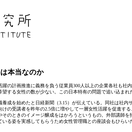
のは本当なのか
躍の計画推進に義務を負う従業員300人以上の企業各社も社
を希望する女性の数が少ない。この日本特有の問題で追い込まれ
成を始めたと日経新聞（3.15）が伝えている。同社は社内サイ
けの受講者を昨年の2.5倍に増やして一層女性活躍を促進する
計やそのときのイメージ醸成をはかろうというもの。外部講師を
ている姿を実感してもらうため女性管理職との座談会もひらい