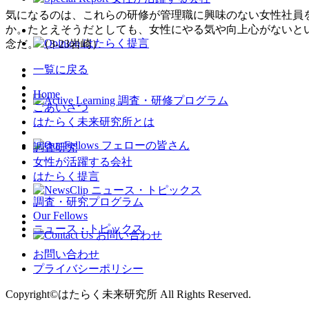
気になるのは、これらの研修が管理職に興味のない女性社員
か。たとえそうだとしても、女性にやる気や向上心がないと
念だ。（3-23岩崎）
一覧に戻る
Home
ごあいさつ
はたらく未来研究所とは
調査研究
女性が活躍する会社
はたらく提言
調査・研究プログラム
Our Fellows
ニュース・トピックス
お問い合わせ
プライバシーポリシー
Copyright©はたらく未来研究所 All Rights Reserved.