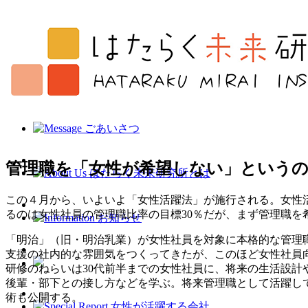
管理職を「女性が希望しない」という
この４月から、いよいよ「女性活躍法」が施行される。女性活
るのは女性社員の管理職比率の目標30％だが、まず管理職
「明治」（旧・明治乳業）が女性社員を対象に本格的な管理職養
支援の社内的な雰囲気をつくってきたが、このほど女性社員向
研修のねらいは30代前半までの女性社員に、将来の生活設
後輩・部下との接し方などを学ぶ。将来管理職として活躍し
術も公開する。