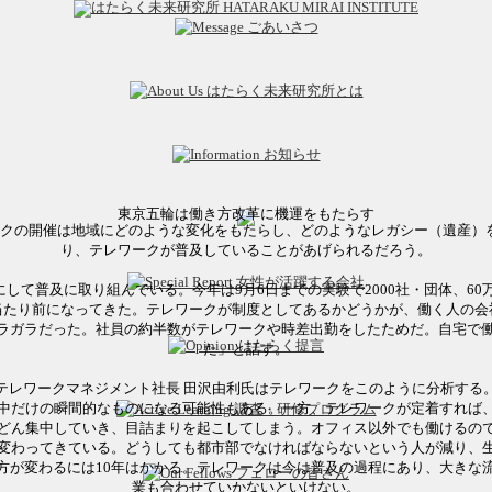
東京五輪は働き方改革に機運をもたらす
ックの開催は地域にどのような変化をもたらし、どのようなレガシー（遺産）
り、テレワークが普及していることがあげられるだろう。
』にして普及に取り組んでいる。
今年は
9月6日までの実験で2000社・団体、
当たり前になってきた。テレワークが制度としてあるかどうかが、働く人の会
がガラガラだった。社員の約半数がテレワークや時差出勤をしたためだ。自宅で
た」と話す。
テレワークマネジメント社長 田沢由利氏はテレワークをこのように分析する
中だけの瞬間的なものになる可能性もある。一方、テレワークが定着すれば
どん集中していき、目詰まりを起こしてしまう。オフィス以外でも働けるの
変わってきている。どうしても都市部でなければならないという人が減り、
方が変わるには10年はかかる。テレワークは今は普及の過程にあり、大きな
業も合わせていかないといけない。