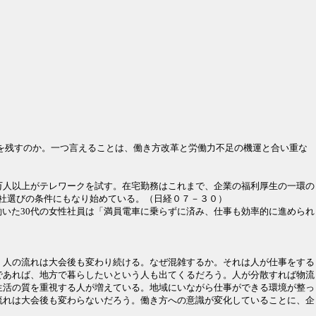
を残すのか。
一つ言えることは、働き方改革と労働力不足の機運と合い重な
60万人以上がテレワークを試す。在宅勤務はこれまで、企業の福利厚生の一環の
社選びの条件にもなり始めている。（日経０７－３０）
働いた30代の女性社員は「満員電車に乗らずに済み、仕事も効率的に進められ
。
、人の流れは大会後も変わり続ける。なぜ混雑するか。それは人が仕事をする
であれば、地方で暮らしたいという人も出てくるだろう。人が分散すれば物流
生活の質を重視する人が増えている。地域にいながら仕事ができる環境が整っ
流れは大会後も変わらないだろう。働き方への意識が変化していることに、企