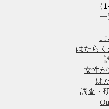
（1
一
ご
はたらく
女性が
は
調査・
Ou