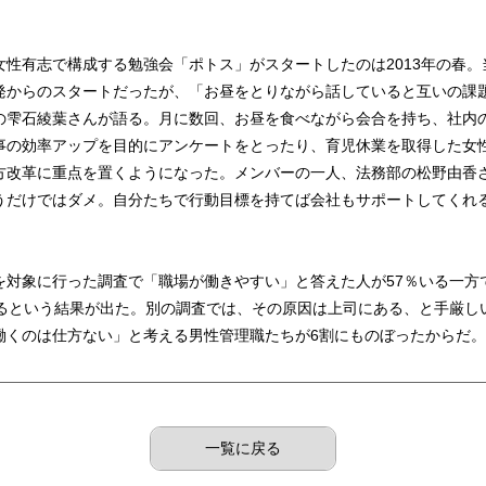
女性有志で構成する勉強会「ポトス」がスタートしたのは2013年の春
発からのスタートだったが、「お昼をとりながら話していると互いの課
の雫石綾葉さんが語る。月に数回、お昼を食べながら会合を持ち、社内
事の効率アップを目的にアンケートをとったり、育児休業を取得した女
方改革に重点を置くようになった。メンバーの一人、法務部の松野由香
うだけではダメ。自分たちで行動目標を持てば会社もサポートしてくれ
を対象に行った調査で「職場が働きやすい」と答えた人が57％いる一方
いるという結果が出た。別の調査では、その原因は上司にある、と手厳し
働くのは仕方ない」と考える男性管理職たちが6割にものぼったからだ。
一覧に戻る