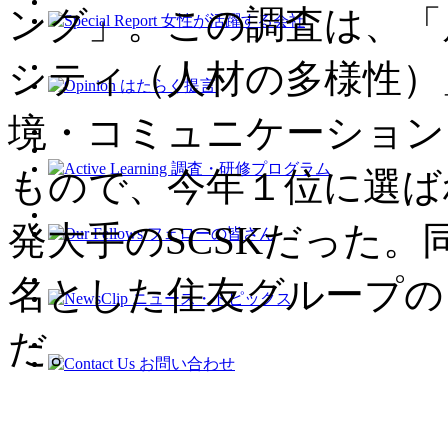
ング」。この調査は、「
シティ（人材の多様性）
境・コミュニケーション
もので、今年１位に選ば
発大手のSCSKだった。
名とした住友グループの
だ。