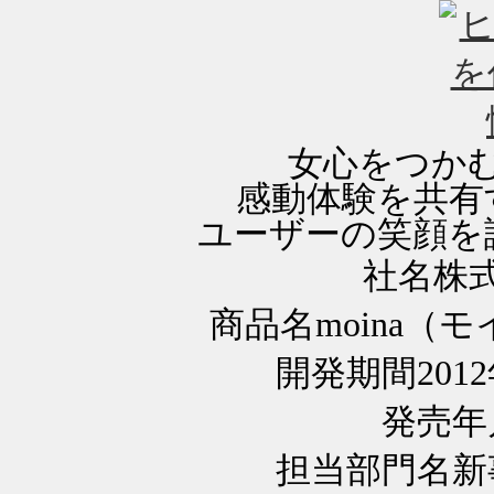
女心をつか
感動体験を共有
ユーザーの笑顔を
社名
株
商品名
moina
開発期間
201
発売年
担当部門名
新